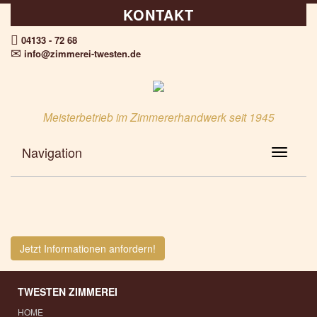
KONTAKT
04133 - 72 68
info@zimmerei-twesten.de
Meisterbetrieb im Zimmererhandwerk seit 1945
Navigation
Toggle N
Jetzt Informationen anfordern!
TWESTEN ZIMMEREI
HOME